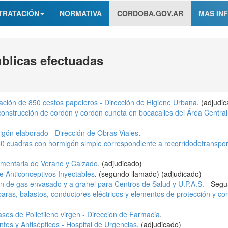
TRATACIÓN
NORMATIVA
CORDOBA.GOV.AR
MAS IN
úblicas efectuadas
cación de 850 cestos papeleros - Dirección de Higiene Urbana
. (adjudi
onstrucción de cordón y cordón cuneta en bocacalles del Área Central
igón elaborado - Dirección de Obras Viales
.
 cuadras con hormigón simple correspondiente a recorridodetranspor
umentaria de Verano y Calzado
. (adjudicado)
e Anticonceptivos Inyectables
. (segundo llamado) (adjudicado)
ón de gas envasado y a granel para Centros de Salud y U.P.A.S.
- Segu
aras, balastos, conductores eléctricos y elementos de protección y c
ses de Polietileno virgen - Dirección de Farmacia
.
tes y Antisépticos - Hospital de Urgencias
. (adjudicado)