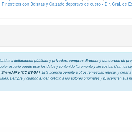
Pintorcitos con Bolsitas y Calzado deportivo de cuero - Dir. Gral. de
feridos a
licitaciones públicas y privadas, compras directas y concursos de pre
alquier usuario puede usar los datos y contenido libremente y sin costos. Usamos co
 ShareAlike (CC BY-SA)
. Esta licencia permite a otros remezclar, retocar, y crear 
ciales, siempre y cuando
a)
den crédito a los autores originales y
b)
licencien sus n