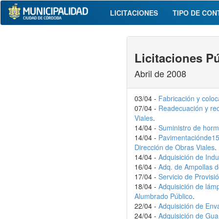
LICITACIONES
TIPO DE CON
Licitaciones P
Abril de 2008
03/04 -
Fabricación y colo
07/04 -
Readecuación y rec
Viales
.
14/04 -
Suministro de horm
14/04 -
Pavimentaciónde150
Dirección de Obras Viales
.
14/04 -
Adquisición de Ind
16/04 -
Adq. de Ampollas d
17/04 -
Servicio de Provisi
18/04 -
Adquisición de lámp
Alumbrado Público
.
22/04 -
Adquisición de Enva
24/04 -
Adquisición de Guan