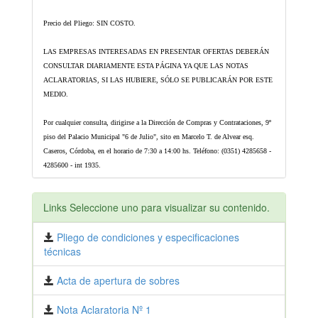
Precio del Pliego: SIN COSTO.
LAS EMPRESAS INTERESADAS EN PRESENTAR OFERTAS DEBERÁN
CONSULTAR DIARIAMENTE ESTA PÁGINA YA QUE LAS NOTAS
ACLARATORIAS, SI LAS HUBIERE, SÓLO SE PUBLICARÁN POR ESTE
MEDIO.
Por cualquier consulta, dirigirse a la Dirección de Compras y Contrataciones, 9º
piso del Palacio Municipal "6 de Julio", sito en Marcelo T. de Alvear esq.
Caseros, Córdoba, en el horario de 7:30 a 14:00 hs. Teléfono: (0351) 4285658 -
4285600 - int 1935.
Links Seleccione uno para visualizar su contenido.
Pliego de condiciones y especificaciones
técnicas
Acta de apertura de sobres
Nota Aclaratoria Nº 1