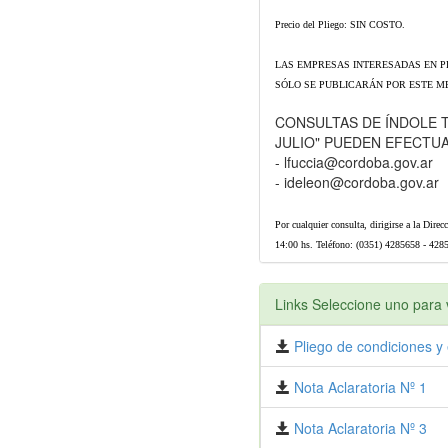
Precio del Pliego: SIN COSTO.
LAS EMPRESAS INTERESADAS EN P
SÓLO SE PUBLICARÁN POR ESTE ME
CONSULTAS DE ÍNDOLE T
JULIO" PUEDEN EFECTU
- lfuccia@cordoba.gov.ar
- ideleon@cordoba.gov.ar
Por cualquier consulta, dirigirse a la Dire
14:00 hs. Teléfono: (0351) 4285658 - 4285
Links Seleccione uno para v
Pliego de condiciones y 
Nota Aclaratoria Nº 1
Nota Aclaratoria Nº 3