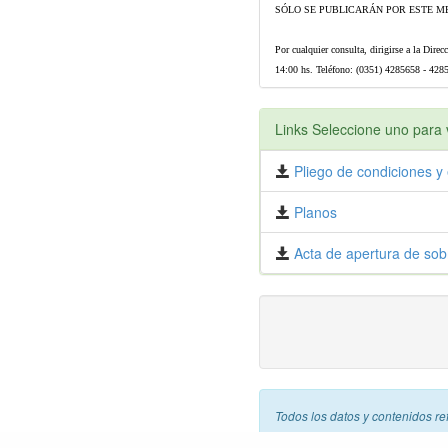
SÓLO SE PUBLICARÁN POR ESTE ME
Por cualquier consulta, dirigirse a la Dire
14:00 hs. Teléfono: (0351) 4285658 - 4285
Links Seleccione uno para v
Pliego de condiciones y 
Planos
Acta de apertura de sob
Todos los datos y contenidos re
libre. Esto quiere decir que cu