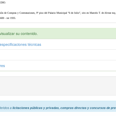
DIO.
cción de Compras y Contrataciones, 9º piso del Palacio Municipal "6 de Julio", sito en Marcelo T. de Alvear esq
600 - int 1935.
isualizar su contenido.
especificaciones técnicas
res
feridos a
licitaciones públicas y privadas, compras directas y concursos de pre
alquier usuario puede usar los datos y contenido libremente y sin costos. Usamos co