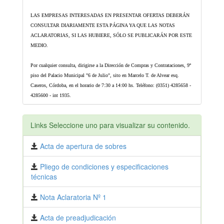
LAS EMPRESAS INTERESADAS EN PRESENTAR OFERTAS DEBERÁN
CONSULTAR DIARIAMENTE ESTA PÁGINA YA QUE LAS NOTAS
ACLARATORIAS, SI LAS HUBIERE, SÓLO SE PUBLICARÁN POR ESTE
MEDIO.
Por cualquier consulta, dirigirse a la Dirección de Compras y Contrataciones, 9º
piso del Palacio Municipal "6 de Julio", sito en Marcelo T. de Alvear esq.
Caseros, Córdoba, en el horario de 7:30 a 14:00 hs. Teléfono: (0351) 4285658 -
4285600 - int 1935.
Links Seleccione uno para visualizar su contenido.
Acta de apertura de sobres
Pliego de condiciones y especificaciones
técnicas
Nota Aclaratoria Nº 1
Acta de preadjudicación