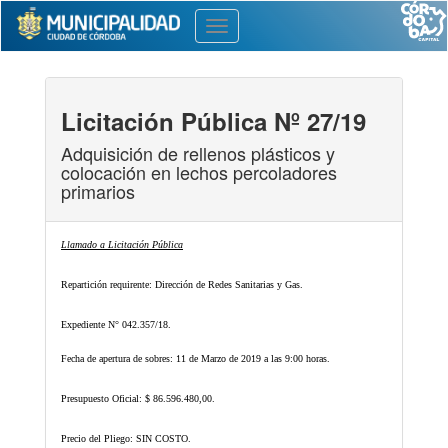
Toggle
navigation
Licitación Pública Nº 27/19
Adquisición de rellenos plásticos y
colocación en lechos percoladores
primarios
Llamado a Licitación Pública
Repartición requirente: Dirección de Redes Sanitarias y Gas.
Expediente N° 042.357/18.
Fecha de apertura de sobres: 11 de Marzo de 2019 a las 9:00 horas.
Presupuesto Oficial: $ 86.596.480,00.
Precio del Pliego: SIN COSTO.