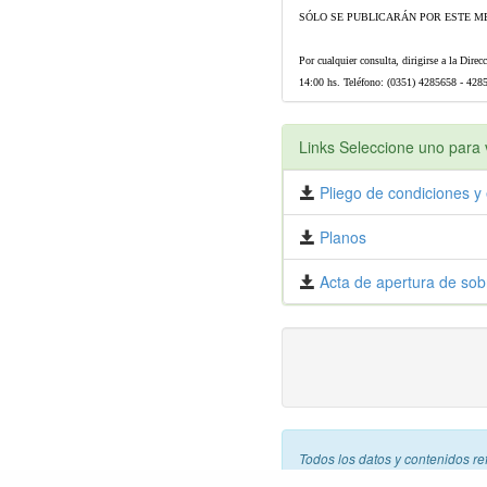
SÓLO SE PUBLICARÁN POR ESTE ME
Por cualquier consulta, dirigirse a la Dire
14:00 hs. Teléfono: (0351) 4285658 - 4285
Links Seleccione uno para v
Pliego de condiciones y 
Planos
Acta de apertura de sob
Todos los datos y contenidos re
libre. Esto quiere decir que cu