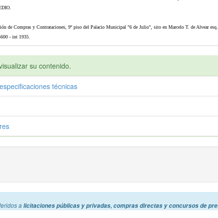
DIO.
cción de Compras y Contrataciones, 9º piso del Palacio Municipal "6 de Julio", sito en Marcelo T. de Alvear esq
600 - int 1935.
isualizar su contenido.
especificaciones técnicas
res
feridos a
licitaciones públicas y privadas, compras directas y concursos de pre
alquier usuario puede usar los datos y contenido libremente y sin costos. Usamos co