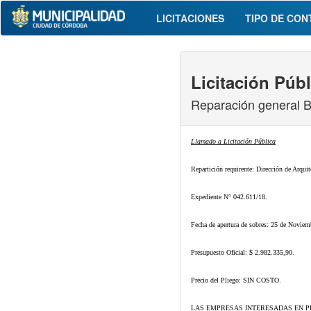
LICITACIONES
TIPO DE CON
Licitación Públ
Reparación general B
Llamado a Licitación Pública
Repartición requirente: Dirección de Arquit
Expediente N° 042.611/18.
Fecha de apertura de sobres: 25 de Noviemb
Presupuesto Oficial: $ 2.982.335,90.
Precio del Pliego: SIN COSTO.
LAS EMPRESAS INTERESADAS EN P